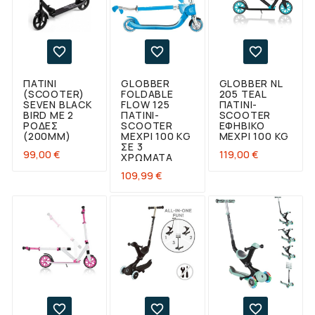



ΠΑΤΊΝΙ
GLOBBER
GLOBBER NL
(SCOOTER)
FOLDABLE
205 TEAL
SEVEN BLACK
FLOW 125
ΠΑΤΊΝΙ-
BIRD ΜΕ 2
ΠΑΤΊΝΙ-
SCOOTER
ΡΌΔΕΣ
SCOOTER
ΕΦΗΒΙΚΌ
(200MM)
ΜΈΧΡΙ 100 KG
ΜΈΧΡΙ 100 KG
ΣΕ 3
Τιμή
Τιμή
99,00 €
119,00 €
ΧΡΏΜΑΤΑ
Τιμή
109,99 €


