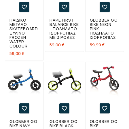



ΠΑΙΔΙΚΌ
HAPE FIRST
GLOBBER GO
ΜΕΓΆΛΟ
BALANCE BIKE
BIKE NEON
SKATEBOARD
- ΠΟΔΉΛΑΤΟ
PINK-
ΞΎΛΙΝΟ
ΙΣΟΡΡΟΠΊΑΣ
ΠΟΔΉΛΑΤΟ
FROZEN
ΜΕ 3 ΡΌΔΕΣ
ΙΣΟΡΡΟΠΊΑΣ
WATER
Τιμή
Τιμή
59,00 €
59,99 €
COLOUR
Τιμή
59,00 €



GLOBBER GO
GLOBBER GO
GLOBBER GO
BIKE NAVY
BIKE BLACK-
BIKE