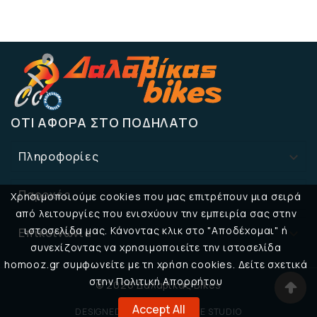
ΌΤΙ ΑΦΟΡΆ ΣΤΟ ΠΟΔΉΛΑΤΟ
Πληροφορίες

Παροχές

Χρησιμοποιούμε cookies που μας επιτρέπουν μια σειρά
από λειτουργίες που ενισχύουν την εμπειρία σας στην
ιστοσελίδα μας. Κάνοντας κλικ στο "Αποδέχομαι" ή
Επικοινωνία

συνεχίζοντας να χρησιμοποιείτε την ιστοσελίδα
homooz.gr συμφωνείτε με τη χρήση cookies. Δείτε σχετικά
στην Πολιτική Απορρήτου
© 2026 Δαλαβίκας Bikes
Accept All
DESIGNED BY
32BIT CREATIVE STUDIO