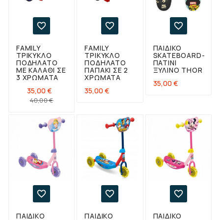



FAMILY
FAMILY
ΠΑΙΔΙΚΌ
ΤΡΊΚΥΚΛΟ
ΤΡΊΚΥΚΛΟ
SKATEBOARD-
ΠΟΔΉΛΑΤΟ
ΠΟΔΉΛΑΤΟ
ΠΑΤΊΝΙ
ΜΕ ΚΑΛΆΘΙ ΣΕ
ΠΑΠΆΚΙ ΣΕ 2
ΞΎΛΙΝΟ THOR
3 ΧΡΏΜΑΤΑ
ΧΡΏΜΑΤΑ
Τιμή
35,00 €
Τιμή
35,00 €
35,00 €
Κανονική
Τιμή
40,00 €
τιμή



ΠΑΙΔΙΚΌ
ΠΑΙΔΙΚΌ
ΠΑΙΔΙΚΌ