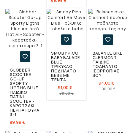
89,99 €


SMOBY PICO
BALANCE BIKE

BABY BALADE
CLERMONT
BLUE
ΠΑΙΔΙΚΌ
ΤΡΊΚΥΚΛΟ
ΠΟΔΉΛΑΤΟ
GLOBBER
ΠΟΔΉΛΑΤΟ
ΙΣΟΡΡΟΠΊΑΣ
SCOOTER
BEBE ΜΕ
BOY
GO-UP
ΤΈΝΤΑ
94,00 €
SPORTY
91,00 €
LIGTHS BLUE
Κανονι
Τιμή
100,00 €
ΠΑΙΔΙΚΌ
Κανονική
Τιμή
99,00 €
τιμή
ΠΑΤΊΝΙ-
τιμή
SCOOTER -
ΚΑΡΟΤΣΆΚΙ-
ΠΕΡΠΑΤΟΎΡΑ
3-1
Τιμή
89,99 €