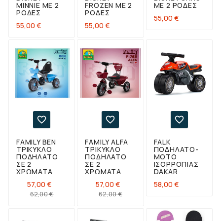
MINNIE ΜΕ 2
FROZEN ΜΕ 2
ΜΕ 2 ΡΌΔΕΣ
ΡΌΔΕΣ
ΡΌΔΕΣ
Τιμή
55,00 €
Τιμή
Τιμή
55,00 €
55,00 €



FAMILY BEN
FAMILY ALFA
FALK
ΤΡΊΚΥΚΛΟ
ΤΡΊΚΥΚΛΟ
ΠΟΔΉΛΑΤΟ-
ΠΟΔΉΛΑΤΟ
ΠΟΔΉΛΑΤΟ
MOTO
ΣΕ 2
ΣΕ 2
ΙΣΟΡΡΟΠΊΑΣ
ΧΡΏΜΑΤΑ
ΧΡΏΜΑΤΑ
DAKAR
Τιμή
57,00 €
57,00 €
58,00 €
Κανονική
Τιμή
Κανονική
Τιμή
62,00 €
62,00 €
τιμή
τιμή