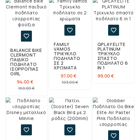



FAMILY
QPLAY ELITE
VAMOS
PLATINUM
BALANCE BIKE
ΤΡΊΚΥΚΛΟ
ΤΡΊΚΥΚΛΟ
CLERMONT
ΠΟΔΉΛΑΤΟ
ΣΠΑΣΤΌ
ΠΑΙΔΙΚΌ
ΣΕ 2
ΠΟΔΉΛΑΤΟ 6
ΠΟΔΉΛΑΤΟ
ΧΡΏΜΑΤΑ
IN 1
ΙΣΟΡΡΟΠΊΑΣ
GIRL
Τιμή
97,00 €
99,00 €
Κανονική
Τιμή
94,00 €
103,00 €
Κανονική
Τιμή
τιμή
100,00 €
τιμή


