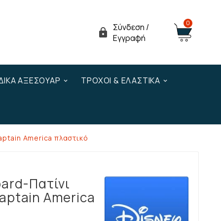
0
Σύνδεση /

Εγγραφή
ΔΙΚΆ ΑΞΕΣΟΥΆΡ
ΤΡΟΧΟΊ & ΕΛΑΣΤΙΚΆ
aptain America πλαστικό
oard-Πατίνι
aptain America