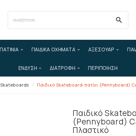

ΠΑΤΊΝΙΑ
ΠΑΙΔΙΚΆ ΟΧΉΜΑΤΑ
ΑΞΕΣΟΥΆΡ
ΠΑΙ
ΈΝΔΥΣΗ
ΔΙΑΤΡΟΦΉ
ΠΕΡΙΠΟΊΗΣΗ
Skateboards
Παιδικό Skateboard-πατίνι (Pennyboard) C
Παιδικό Skateb
(Pennyboard) C
Πλαστικό