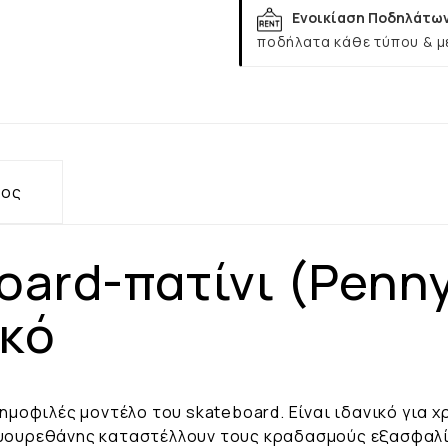
Ενοικίαση Ποδηλάτω
ποδήλατα κάθε τύπου & μ
τος
oard-πατίνι (Penn
ικό
δημοφιλές μοντέλο του skateboard. Είναι ιδανικό για 
λυουρεθάνης καταστέλλουν τους κραδασμούς εξασφαλί