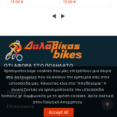
13,00 €
13,00 €
ΌΤΙ ΑΦΟΡΆ ΣΤΟ ΠΟΔΉΛΑΤΟ
Χρησιμοποιούμε cookies που μας επιτρέπουν μια σειρά
από λειτουργίες που ενισχύουν την εμπειρία σας στην
Πληροφορίες

ιστοσελίδα μας. Κάνοντας κλικ στο "Αποδέχομαι" ή
συνεχίζοντας να χρησιμοποιείτε την ιστοσελίδα
Παροχές

homooz.gr συμφωνείτε με τη χρήση cookies. Δείτε σχετικά
στην Πολιτική Απορρήτου
Επικοινωνία

Accept All