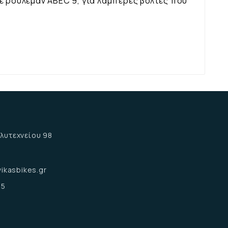
ε ρουλεμάν ABEC 9, για λαμπερές βόλτες που
α
λυτεχνείου 98
α
ikasbikes.gr
15