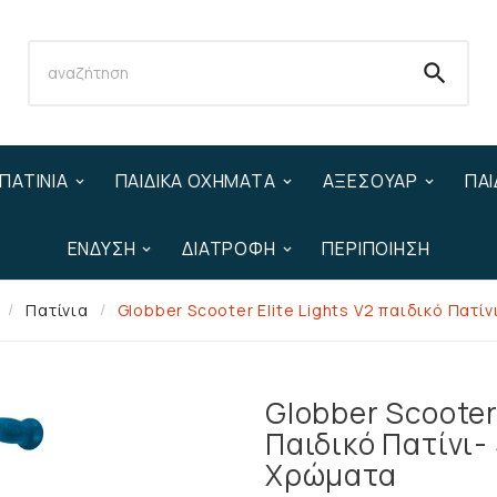

ΠΑΤΊΝΙΑ
ΠΑΙΔΙΚΆ ΟΧΉΜΑΤΑ
ΑΞΕΣΟΥΆΡ
ΠΑΙ
ΈΝΔΥΣΗ
ΔΙΑΤΡΟΦΉ
ΠΕΡΙΠΟΊΗΣΗ
Πατίνια
Globber Scooter Elite Lights V2 παιδικό Πατί
Globber Scooter 
Παιδικό Πατίνι-
Χρώματα