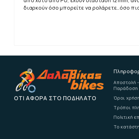
από χυτό από PU, έχουν διάσταση 121mm, αν
διαρκούν όσο μπορείτε να ρολάρετε…όσο πιο
Πληροφο
Αποστολή -
Παράδοση
ΌΤΙ ΑΦΟΡΆ ΣΤΟ ΠΟΔΉΛΑΤΟ
Όροι χρήσ
Τρόποι πλ
Πολιτική 
Το κατάστ