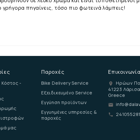
αβοσβήνουν σε λευκό χρώμα και είναι τοποθετημένοι μ
 γρήγορα πηγαίνεις, τόσο πιο φωτεινά λάμπεις!
ρίες
Παροχές
Επικοινωνί
 Κόστος -
Bike Delivery Service
Ηρώων Πο
location_on
41223 Λάρισ
Εξειδικευμένο Service
Greece
ης
Εγγύηση προϊόντων
info@dalav
email
ηρωμής
Εγγυημένες υπηρεσίες &
24105528
call
επιστροφών
παροχές
ημά μας