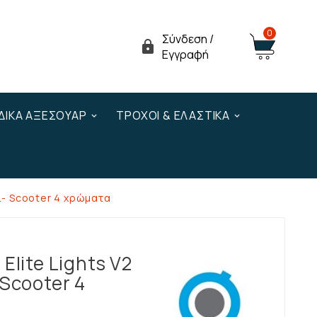
0
Σύνδεση /

Εγγραφή
ΔΙΚΆ ΑΞΕΣΟΥΆΡ
ΤΡΟΧΟΊ & ΕΛΑΣΤΙΚΆ
νι- Scooter 4 χρώματα
Elite Lights V2
 Scooter 4