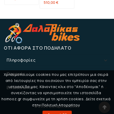
Τιμή
510,00 €
ΌΤΙ ΑΦΟΡΆ ΣΤΟ ΠΟΔΉΛΑΤΟ
Πληροφορίες

Παροχές

Χρησιμοποιούμε cookies που μας επιτρέπουν μια σειρά
από λειτουργίες που ενισχύουν την εμπειρία σας στην
ιστοσελίδα μας. Κάνοντας κλικ στο "Αποδέχομαι" ή
Επικοινωνία

συνεχίζοντας να χρησιμοποιείτε την ιστοσελίδα
homooz.gr συμφωνείτε με τη χρήση cookies. Δείτε σχετικά
στην Πολιτική Απορρήτου
© 2026 Δαλαβίκας Bikes