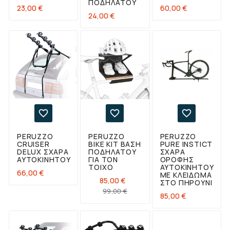
ΠΟΔΗΛΆΤΟΥ
Τιμή
Τιμή
23,00 €
60,00 €
Τιμή
24,00 €



PERUZZO
PERUZZO
PERUZZO
CRUISER
BIKE KIT ΒΆΣΗ
PURE INSTICT
DELUX ΣΧΆΡΑ
ΠΟΔΗΛΆΤΟΥ
ΣΧΆΡΑ
ΑΥΤΟΚΙΝΉΤΟΥ
ΓΙΑ ΤΟΝ
ΟΡΟΦΉΣ
ΤΟΊΧΟ
ΑΥΤΟΚΙΝΉΤΟΥ
Τιμή
66,00 €
ΜΕ ΚΛΕΊΔΩΜΑ
85,00 €
ΣΤΟ ΠΗΡΟΎΝΙ
Κανονική
Τιμή
99,00 €
Τιμή
85,00 €
τιμή