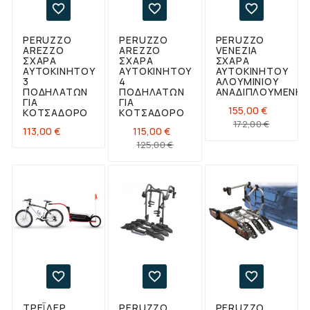



PERUZZO
PERUZZO
PERUZZO
AREZZO
AREZZO
VENEZIA
ΣΧΆΡΑ
ΣΧΆΡΑ
ΣΧΆΡΑ
ΑΥΤΟΚΙΝΉΤΟΥ
ΑΥΤΟΚΙΝΉΤΟΥ
ΑΥΤΟΚΙΝΉΤΟΥ
3
4
ΑΛΟΥΜΙΝΊΟΥ
ΠΟΔΗΛΆΤΩΝ
ΠΟΔΗΛΆΤΩΝ
ΑΝΑΔΙΠΛΟΎΜΕΝΗ
ΓΙΑ
ΓΙΑ
155,00 €
ΚΟΤΣΑΔΌΡΟ
ΚΟΤΣΑΔΌΡΟ
Κανονι
Τιμή
172,00 €
Τιμή
113,00 €
115,00 €
τιμή
Κανονική
Τιμή
125,00 €
τιμή



ΤΡΈΙΛΕΡ
PERUZZO
PERUZZO