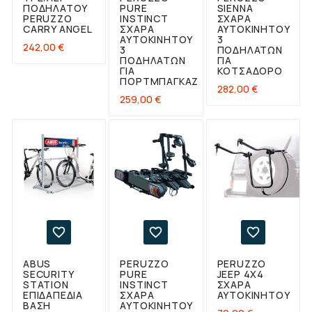
ΠΟΔΗΛΆΤΟΥ
PURE
SIENNA
PERUZZO
INSTINCT
ΣΧΆΡΑ
CARRY ANGEL
ΣΧΆΡΑ
ΑΥΤΟΚΙΝΉΤΟΥ
ΑΥΤΟΚΙΝΉΤΟΥ
3
Τιμή
242,00 €
3
ΠΟΔΗΛΆΤΩΝ
ΠΟΔΗΛΆΤΩΝ
ΓΙΑ
ΓΙΑ
ΚΟΤΣΑΔΌΡΟ
ΠΟΡΤΜΠΑΓΚΑΖ
Τιμή
282,00 €
Τιμή
259,00 €



ABUS
PERUZZO
PERUZZO
SECURITY
PURE
JEEP 4X4
STATION
INSTINCT
ΣΧΆΡΑ
ΕΠΙΔΑΠΈΔΙΑ
ΣΧΆΡΑ
ΑΥΤΟΚΙΝΉΤΟΥ
ΒΆΣΗ
ΑΥΤΟΚΙΝΉΤΟΥ
Τιμή