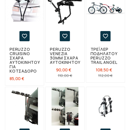



PERUZZO
PERUZZO
ΤΡΈΙΛΕΡ
CRUISING
VENEZIA
ΠΟΔΗΛΆΤΟΥ
ΣΧΆΡΑ
30MM ΣΧΆΡΑ
PERUZZO
ΑΥΤΟΚΙΝΉΤΟΥ
ΑΥΤΟΚΙΝΉΤΟΥ
TRAIL ANGEL
ΓΙΑ
90,00 €
108,50 €
ΚΟΤΣΑΔΌΡΟ
Κανονική
Τιμή
Κανονι
Τιμή
110,00 €
112,00 €
Τιμή
85,00 €
τιμή
τιμή