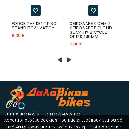


FORCE RAF ΚΕΝΤΡΙΚΌ
ΧΕΙΡΟΛΑΒΈΣ OEM Z
STAND ΠΟΔΗΛΆΤΟΥ
ΧΕΙΡΟΛΑΒΈΣ CLOUD
SLICK FIX BICYCLE
9,00 €
GRIPS 130MM
9,00 €
ΌΤΙ ΑΦΟΡΆ ΣΤΟ ΠΟΔΉΛΑΤΟ
Χρησιμοποιούμε cookies που μας επιτρέπουν μια σειρά
από λειτουργίες που ενισχύουν την εμπειρία σας στην
Πληροφορίες
