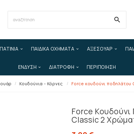

ΠΑΤΊΝΙΑ
ΠΑΙΔΙΚΆ ΟΧΉΜΑΤΑ
ΑΞΕΣΟΥΆΡ
ΠΑΙ
ΈΝΔΥΣΗ
ΔΙΑΤΡΟΦΉ
ΠΕΡΙΠΟΊΗΣΗ
σουάρ
Κουδούνια - Κόρνες
Force κουδούνι ποδηλάτου 
Force Κουδούνι
Classic 2 Χρώμα