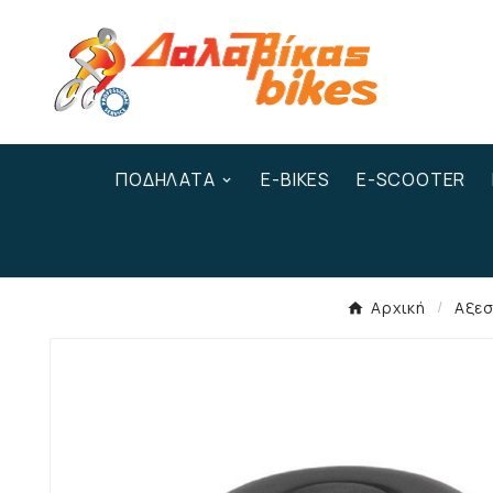
ΠΟΔΉΛΑΤΑ
E-BIKES
E-SCOOTER
Αρχική
Αξε