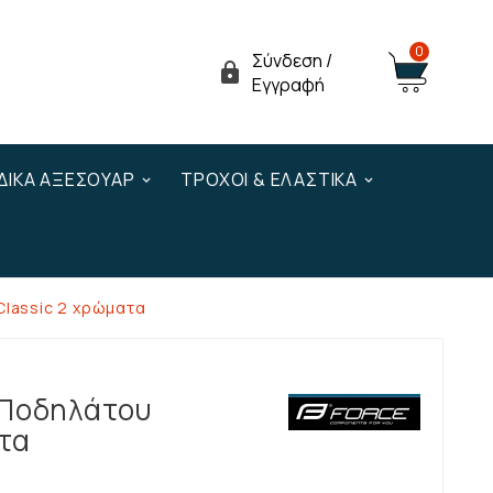
0
Σύνδεση /

Εγγραφή
ΔΙΚΆ ΑΞΕΣΟΥΆΡ
ΤΡΟΧΟΊ & ΕΛΑΣΤΙΚΆ
Classic 2 χρώματα
 Ποδηλάτου
τα