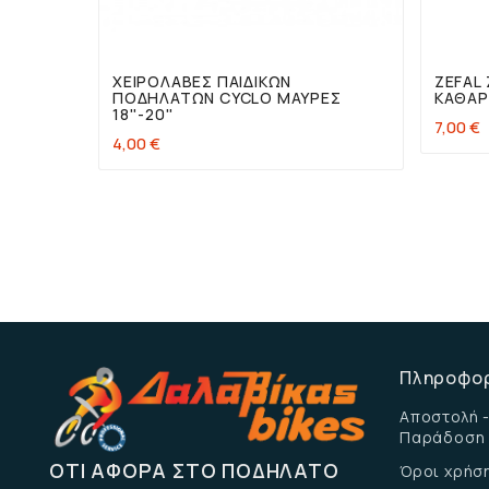


ΧΕΙΡΟΛΑΒΈΣ ΠΑΙΔΙΚΏΝ
ZEFAL
ΠΟΔΗΛΆΤΩΝ CYCLO ΜΑΎΡΕΣ
ΚΑΘΑΡ
18''-20''
7,00 €
4,00 €
Πληροφο
Αποστολή -
Παράδοση
ΌΤΙ ΑΦΟΡΆ ΣΤΟ ΠΟΔΉΛΑΤΟ
Όροι χρήσ