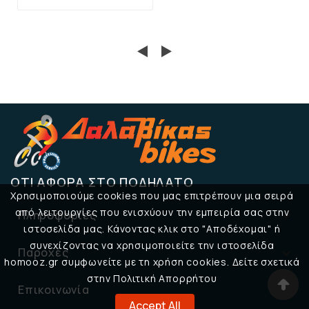
ΌΤΙ ΑΦΟΡΆ ΣΤΟ ΠΟΔΉΛΑΤΟ
Χρησιμοποιούμε cookies που μας επιτρέπουν μια σειρά
από λειτουργίες που ενισχύουν την εμπειρία σας στην
Πληροφορίες

ιστοσελίδα μας. Κάνοντας κλικ στο "Αποδέχομαι" ή
συνεχίζοντας να χρησιμοποιείτε την ιστοσελίδα
Παροχές

homooz.gr συμφωνείτε με τη χρήση cookies. Δείτε σχετικά
στην Πολιτική Απορρήτου
Επικοινωνία

Accept All