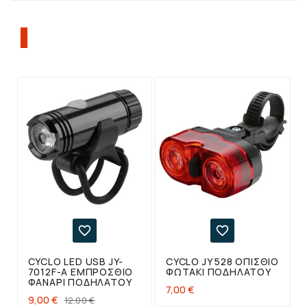
ΠΕΛΆΤΕΣ ΠΟΥ ΑΓΌΡΑΣΑΝ ΑΥΤΌ ΤΟ
ΠΡΟΪΌΝ, ΑΓΌΡΑΣΑΝ ΕΠΊΣΗΣ:


CYCLO LED USB JY-
CYCLO JY 528 ΟΠΊΣΘΙΟ
7012F-A ΕΜΠΡΌΣΘΙΟ
ΦΩΤΆΚΙ ΠΟΔΗΛΆΤΟΥ
ΦΑΝΆΡΙ ΠΟΔΗΛΆΤΟΥ
7,00 €
9,00 €
12,00 €