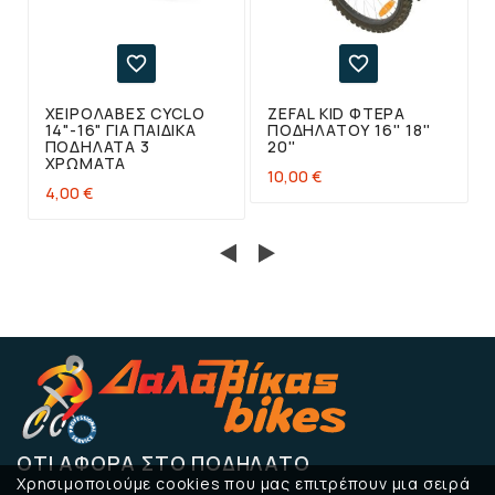


ΧΕΙΡΟΛΑΒΈΣ CYCLO
ZEFAL KID ΦΤΕΡΆ
14"-16" ΓΙΑ ΠΑΙΔΙΚΆ
ΠΟΔΗΛΆΤΟΥ 16'' 18''
ΠΟΔΉΛΑΤΑ 3
20''
ΧΡΏΜΑΤΑ
10,00 €
4,00 €
ΌΤΙ ΑΦΟΡΆ ΣΤΟ ΠΟΔΉΛΑΤΟ
Χρησιμοποιούμε cookies που μας επιτρέπουν μια σειρά