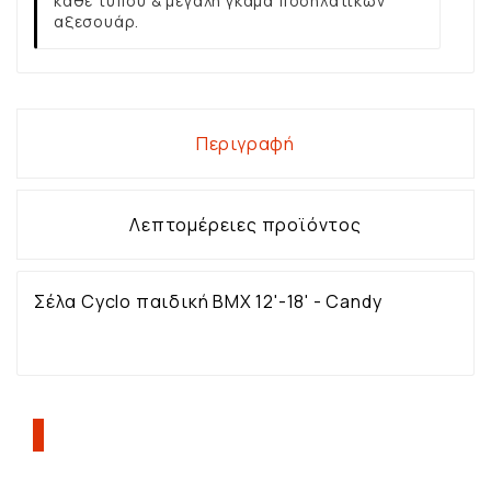
κάθε τύπου & μεγάλη γκάμα ποδηλατικών
αξεσουάρ.
Περιγραφή
Λεπτομέρειες προϊόντος
Σέλα Cyclo παιδική BMX 12'-18' - Candy
ΠΕΛΆΤΕΣ ΠΟΥ ΑΓΌΡΑΣΑΝ ΑΥΤΌ ΤΟ
ΠΡΟΪΌΝ, ΑΓΌΡΑΣΑΝ ΕΠΊΣΗΣ: