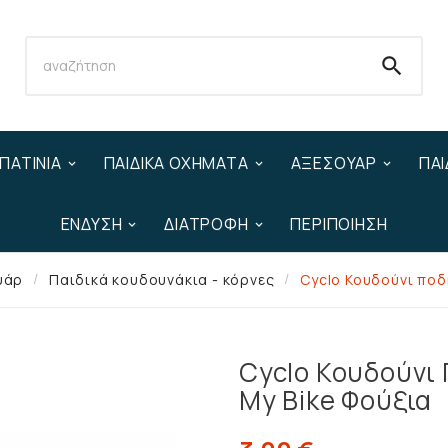

ΠΑΤΊΝΙΑ
ΠΑΙΔΙΚΆ ΟΧΉΜΑΤΑ
ΑΞΕΣΟΥΆΡ
ΠΑΙ
ΈΝΔΥΣΗ
ΔΙΑΤΡΟΦΉ
ΠΕΡΙΠΟΊΗΣΗ
υάρ
Παιδικά κουδουνάκια - κόρνες
Cyclo Κουδούνι ποδ
Cyclo Κουδούνι 
My Bike Φούξια