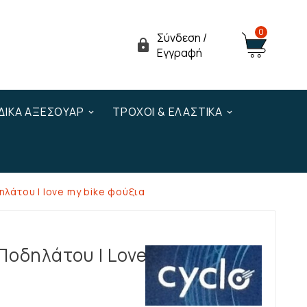
0
Σύνδεση /

Εγγραφή
ΔΙΚΆ ΑΞΕΣΟΥΆΡ
ΤΡΟΧΟΊ & ΕΛΑΣΤΙΚΆ
ηλάτου I love my bike φούξια
Ποδηλάτου I Love