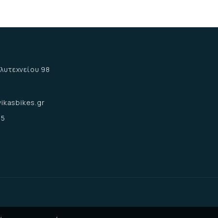
α
λυτεχνείου 98
α
ikasbikes.gr
15