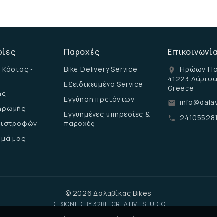
ρίες
Παροχές
Επικοινωνί
 Κόστος -
Bike Delivery Service
Ηρώων Πο
location_on
41223 Λάρισ
Εξειδικευμένο Service
Greece
ης
Εγγύηση προϊόντων
info@dalav
email
ηρωμής
Εγγυημένες υπηρεσίες &
24105528
call
επιστροφών
παροχές
ημά μας
© 2026 Δαλαβίκας Bikes
DESIGNED BY
32BIT CREATIVE STUDIO