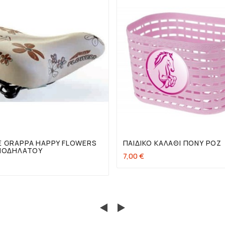




 GRAPPA HAPPY FLOWERS
ΠΑΙΔΙΚΌ ΚΑΛΆΘΙ ΠΌΝΥ ΡΟΖ
ΠΟΔΗΛΆΤΟΥ
7,00 €