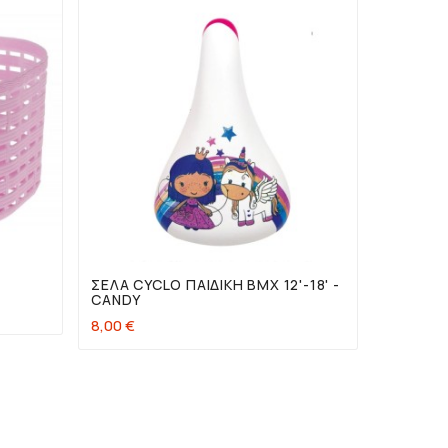


ΣΈΛΑ CYCLO ΠΑΙΔΙΚΉ BMX 12'-18' -
FORCE 
CANDY
13,00 €
8,00 €