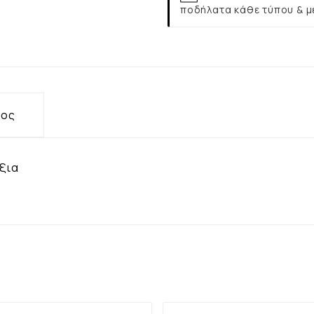
ποδήλατα κάθε τύπου & μ
τος
ύξια
ΥΤΌ ΤΟ ΠΡΟΪΌΝ, ΑΓΌΡΑΣΑΝ ΕΠΊΣΗΣ: