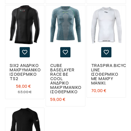



SIX2 ΑΝΔΡΙΚΌ
CUBE
TRASPIRA.BICYCL
ΜΑΚΡΥΜΆΝΙΚΟ
BASELAYER
LINE
ΙΣΟΘΕΡΜΙΚΌ
RACE BE
ΙΣΟΘΕΡΜΙΚΌ
TS2
COOL
ΜΕ ΜΑΚΡΎ
ΑΝΔΡΙΚΌ
ΜΑΝΊΚΙ.
58,00 €
ΜΑΚΡΥΜΆΝΙΚΟ
Τιμή
70,00 €
Κανονική
Τιμή
ΙΣΟΘΕΡΜΙΚΌ
63,00 €
τιμή
Τιμή
59,00 €