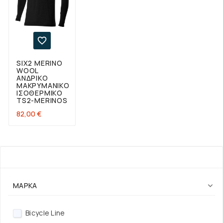

SIX2 MERINO
WOOL
ΑΝΔΡΙΚΌ
ΜΑΚΡΥΜΆΝΙΚΟ
ΙΣΟΘΕΡΜΙΚΌ
TS2-MERINOS
Τιμή
82,00 €
ΦΊΛΤΡΟ
ΜΆΡΚΑ

Bicycle Line