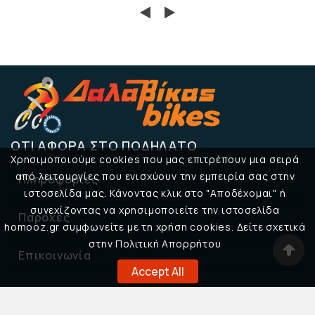
ΌΤΙ ΑΦΟΡΆ ΣΤΟ ΠΟΔΉΛΑΤΟ
Χρησιμοποιούμε cookies που μας επιτρέπουν μια σειρά
από λειτουργίες που ενισχύουν την εμπειρία σας στην
Πληροφορίες

ιστοσελίδα μας. Κάνοντας κλικ στο "Αποδέχομαι" ή
συνεχίζοντας να χρησιμοποιείτε την ιστοσελίδα
Παροχές

homooz.gr συμφωνείτε με τη χρήση cookies. Δείτε σχετικά
στην Πολιτική Απορρήτου
Επικοινωνία

Accept All
© 2026 Δαλαβίκας Bikes