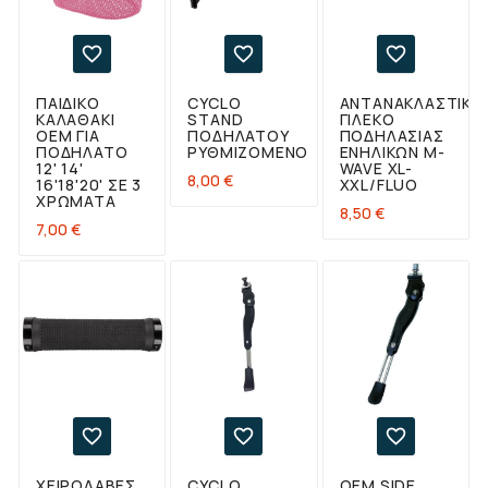



ΠΑΙΔΙΚΌ
CYCLO
ΑΝΤΑΝΑΚΛΑΣΤΙΚΌ
ΚΑΛΑΘΆΚΙ
STAND
ΓΙΛΈΚΟ
ΟΕΜ ΓΙΑ
ΠΟΔΗΛΆΤΟΥ
ΠΟΔΗΛΑΣΊΑΣ
ΠΟΔΉΛΑΤΟ
ΡΥΘΜΙΖΌΜΕΝΟ
ΕΝΗΛΊΚΩΝ M-
12' 14'
WAVE XL-
Τιμή
8,00 €
16'18'20' ΣΕ 3
XXL/FLUO
ΧΡΏΜΑΤΑ
Τιμή
8,50 €
Τιμή
7,00 €



ΧΕΙΡΟΛΑΒΈΣ
CYCLO
OEM SIDE