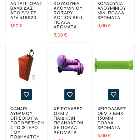
ΑΝΤΑΠΤΟΡΑΣ
ΚΟΥΔΟΎΝΙΑ
ΚΟΥΔΟΎΝΙΑ
ΒΑΛΒΙΔΑΣ
ΑΛΟΥΜΙΝΊΟΥ
ΑΛΟΥΜΙΝΊΟΥ
ΑΠΟ F/V ΣΕ
ROTARY
MINI ΠΟΛΛΆ
A/V 519920
ACTION BELL
ΧΡΏΜΑΤΑ
ΠΟΛΛΆ
Τιμή
Τιμή
1,50 €
3,00 €
ΧΡΏΜΑΤΑ
Τιμή
3,00 €



ΦΑΝΆΡΙ
ΧΕΙΡΟΛΑΒΈΣ
ΧΕΙΡΟΛΑΒΈΣ
ΔΥΝΑΜΟΎ,
OEM Z
OEM Z BMX
ΟΠΊΣΘΙΟ ΓΙΑ
ΠΑΙΔΙΚΏΝ
130MM
ΤΟΠΟΘΈΤΗΣΗ
ΠΟΔΗΛΆΤΩΝ
ΠΟΛΛΆ
ΣΤΟ ΦΤΕΡΌ
ΣΕ ΠΟΛΛΆ
ΧΡΏΜΑΤΑ
ΤΟΥ
ΧΡΏΜΑΤΑ
Τιμή
5,00 €
ΠΟΔΗΛΆΤΟΥ.
Τιμή