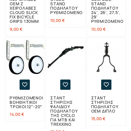
OEM Z
STAND
STAND
ΧΕΙΡΟΛΑΒΈΣ
ΠΟΔΗΛΆΤΟΥ
ΠΟΔΗΛΆΤΟΥ
CLOUD SLICK
ΡΥΘΜΙΖΌΜΕΝΟ
24', 26', 27,5',
FIX BICYCLE
29'
Τιμή
10,00 €
GRIPS 130MM
ΡΥΘΜΙΖΌΜΕΝΟ
Τιμή
Τιμή
9,00 €
10,00 €



ΡΥΘΜΙΖΌΜΕΝΟΙ
ΣΤΆΝΤ
ΣΤΆΝΤ
ΒΟΗΘΗΤΙΚΟΊ
ΣΤΉΡΙΞΗΣ
ΣΤΉΡΙΞΗΣ
ΤΡΟΧΟΊ.12"-20"
ΨΑΛΙΔΙΟΎ
ΠΟΔΗΛΆΤΟΥ
ΠΟΔΗΛΆΤΟΥ
OEM ΔΙΠΛΌ
Τιμή
14,00 €
ΤΗΣ CYCLO
Τιμή
15,00 €
ΓΙΑ ΜΤΒ ΚΑΙ
TREKKING