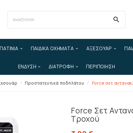

ΠΑΤΊΝΙΑ
ΠΑΙΔΙΚΆ ΟΧΉΜΑΤΑ
ΑΞΕΣΟΥΆΡ
ΠΑΙ
ΈΝΔΥΣΗ
ΔΙΑΤΡΟΦΉ
ΠΕΡΙΠΟΊΗΣΗ
ξεσουάρ
Προστατευτικά ποδηλάτου
Force σετ αντανακ
Force Σετ Αντα
Τροχού