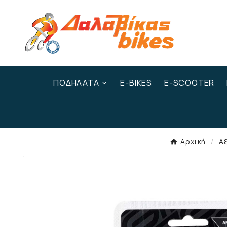
ΠΟΔΉΛΑΤΑ
E-BIKES
E-SCOOTER
Αρχική
Α