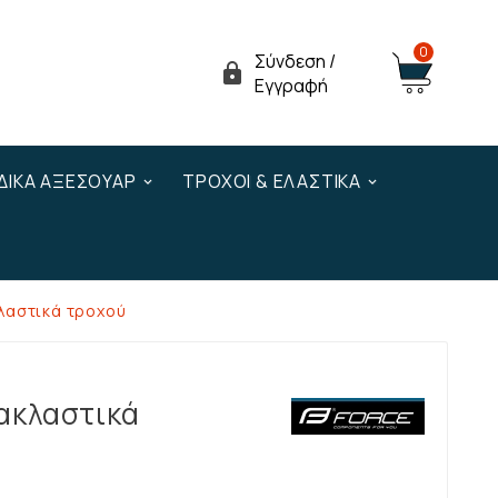
0
Σύνδεση /

Εγγραφή
ΔΙΚΆ ΑΞΕΣΟΥΆΡ
ΤΡΟΧΟΊ & ΕΛΑΣΤΙΚΆ
λαστικά τροχού
νακλαστικά