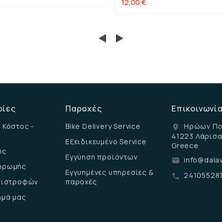
12,00 €
ρίες
Παροχές
Επικοινωνί
 Κόστος -
Bike Delivery Service
Ηρώων Πο
location_on
41223 Λάρισ
Εξειδικευμένο Service
Greece
ης
Εγγύηση προϊόντων
info@dalav
email
ηρωμής
Εγγυημένες υπηρεσίες &
24105528
call
επιστροφών
παροχές
ημά μας