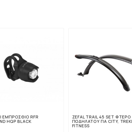
ΥΤΌ ΤΟ ΠΡΟΪΌΝ, ΑΓΌΡΑΣΑΝ ΕΠΊΣΗΣ:




Ι ΕΜΠΡΌΣΘΙΟ RFR
ZEFAL TRAIL 45 SET ΦΤΕΡΌ
ND HQP BLACK
ΠΟΔΗΛΆΤΟΥ ΓΙΑ CITY, TREK
FITNESS