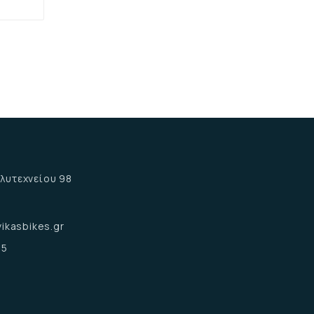
α
λυτεχνείου 98
α
ikasbikes.gr
15