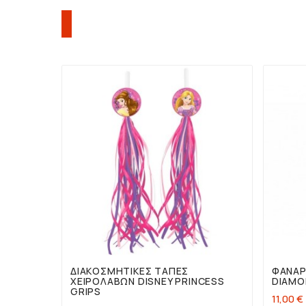
ΠΕΛΆΤΕΣ ΠΟΥ ΑΓΌΡΑΣΑΝ Α


ΔΙΑΚΟΣΜΗΤΙΚΈΣ ΤΆΠΕΣ
ΦΑΝΆΡ
ΧΕΙΡΟΛΑΒΏΝ DISNEY PRINCESS
DIAMO
GRIPS
11,00 €