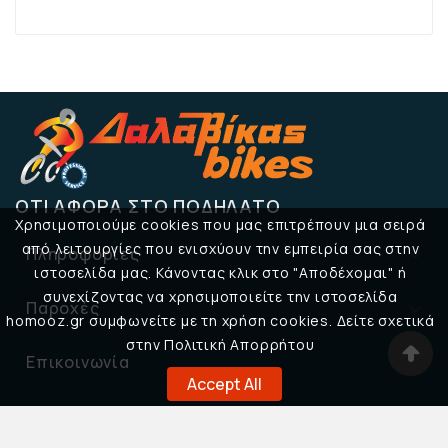
ΌΤΙ ΑΦΟΡΆ ΣΤΟ ΠΟΔΉΛΑΤΟ
Χρησιμοποιούμε cookies που μας επιτρέπουν μια σειρά
από λειτουργίες που ενισχύουν την εμπειρία σας στην
Πληροφορίες

ιστοσελίδα μας. Κάνοντας κλικ στο "Αποδέχομαι" ή
συνεχίζοντας να χρησιμοποιείτε την ιστοσελίδα
Παροχές

homooz.gr συμφωνείτε με τη χρήση cookies. Δείτε σχετικά
στην Πολιτική Απορρήτου
Επικοινωνία

Accept All
© 2026 Δαλαβίκας Bikes