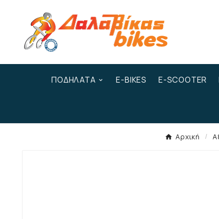
ΠΟΔΉΛΑΤΑ
E-BIKES
E-SCOOTER
Αρχική
Α