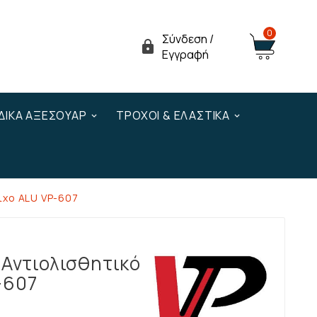
0
Σύνδεση /

Εγγραφή
ΔΙΚΆ ΑΞΕΣΟΥΆΡ
ΤΡΟΧΟΊ & ΕΛΑΣΤΙΚΆ
τιχο ALU VP-607
 Αντιολισθητικό
-607