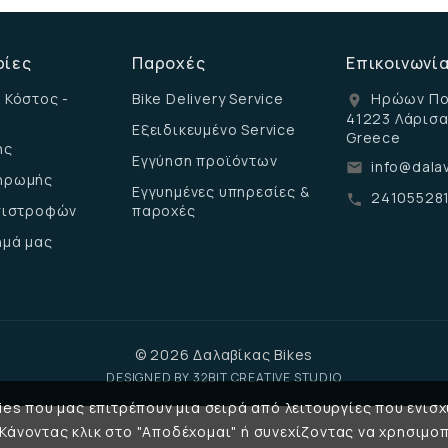
ρίες
Παροχές
Επικοινωνί
 Κόστος -
Bike Delivery Service
Ηρώων Πο
location_on
41223 Λάρισ
Εξειδικευμένο Service
Greece
ης
Εγγύηση προϊόντων
info@dalav
email
ηρωμής
Εγγυημένες υπηρεσίες &
24105528
call
επιστροφών
παροχές
ημά μας
© 2026 Δαλαβίκας Bikes
DESIGNED BY
32BIT CREATIVE STUDIO
es που μας επιτρέπουν μια σειρά από λειτουργίες που ενισχ
 Κάνοντας κλικ στο "Αποδέχομαι" ή συνεχίζοντας να χρησιμοπ