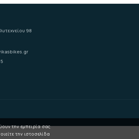
α
λυτεχνείου 98
α
ikasbikes.gr
15
ύουν την εμπειρία σας
οιείτε την ιστοσελίδα