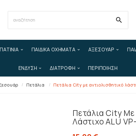

ΠΑΤΊΝΙΑ
ΠΑΙΔΙΚΆ ΟΧΉΜΑΤΑ
ΑΞΕΣΟΥΆΡ
ΠΑΙ
ΈΝΔΥΣΗ
ΔΙΑΤΡΟΦΉ
ΠΕΡΙΠΟΊΗΣΗ
ξεσουάρ
Πετάλια
Πετάλια City με αντιολισθητικό λάσ
Πετάλια City Με
Λάστιχο ALU VP