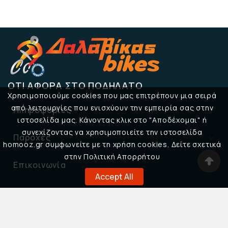
ΌΤΙ ΑΦΟΡΆ ΣΤΟ ΠΟΔΉΛΑΤΟ
Χρησιμοποιούμε cookies που μας επιτρέπουν μια σειρά
από λειτουργίες που ενισχύουν την εμπειρία σας στην
Πληροφορίες

ιστοσελίδα μας. Κάνοντας κλικ στο "Αποδέχομαι" ή
συνεχίζοντας να χρησιμοποιείτε την ιστοσελίδα
Παροχές

homooz.gr συμφωνείτε με τη χρήση cookies. Δείτε σχετικά
στην Πολιτική Απορρήτου
Επικοινωνία

Accept All
© 2026 Δαλαβίκας Bikes
DESIGNED BY
32BIT CREATIVE STUDIO