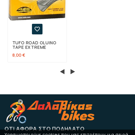

TUFO ROAD GLUING
TAPE EXTREME
8,00 €
ΌΤΙ ΑΦΟΡΆ ΣΤΟ ΠΟΔΉΛΑΤΟ
Χρησιμοποιούμε cookies που μας επιτρέπουν μια σειρά