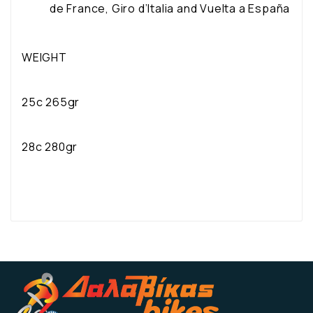
de France, Giro d’Italia and Vuelta a España
WEIGHT
25c 265gr
28c 280gr