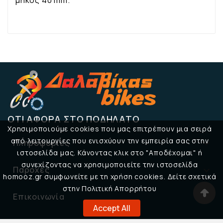
μήκος 40 mm.
ΌΤΙ ΑΦΟΡΆ ΣΤΟ ΠΟΔΉΛΑΤΟ
Χρησιμοποιούμε cookies που μας επιτρέπουν μια σειρά
από λειτουργίες που ενισχύουν την εμπειρία σας στην
Πληροφορίες

ιστοσελίδα μας. Κάνοντας κλικ στο "Αποδέχομαι" ή
συνεχίζοντας να χρησιμοποιείτε την ιστοσελίδα
Παροχές

homooz.gr συμφωνείτε με τη χρήση cookies. Δείτε σχετικά
στην Πολιτική Απορρήτου
Επικοινωνία

Accept All