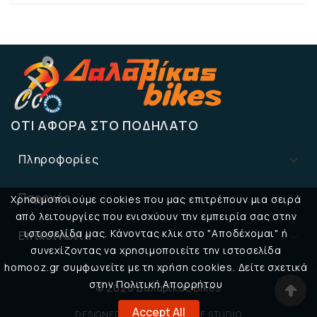
ΌΤΙ ΑΦΟΡΆ ΣΤΟ ΠΟΔΉΛΑΤΟ
Πληροφορίες

Παροχές

Χρησιμοποιούμε cookies που μας επιτρέπουν μια σειρά
από λειτουργίες που ενισχύουν την εμπειρία σας στην
ιστοσελίδα μας. Κάνοντας κλικ στο "Αποδέχομαι" ή
Επικοινωνία

συνεχίζοντας να χρησιμοποιείτε την ιστοσελίδα
homooz.gr συμφωνείτε με τη χρήση cookies. Δείτε σχετικά
στην Πολιτική Απορρήτου
© 2026 Δαλαβίκας Bikes
Accept All
DESIGNED BY
32BIT CREATIVE STUDIO