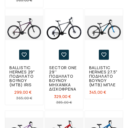
365,00 €
τιμή



BALLISTIC
SECTOR ONE
BALLISTIC
HERMES 29"
29''
HERMES 27.5"
ΠΟΔΉΛΑΤΟ
ΠΟΔΉΛΑΤΟ
ΠΟΔΉΛΑΤΟ
ΒΟΥΝΟΎ
ΒΟΥΝΟΎ
ΒΟΥΝΟΎ
(ΜΤΒ) IRIS
ΜΗΧΑΝΙΚΆ
(ΜΤΒ) ΜΠΛΕ
ΔΙΣΚΌΦΡΕΝΑ
Τιμή
299,00 €
345,00 €
329,00 €
Κανονική
Τιμή
365,00 €
Κανονική
Τιμή
385,00 €
τιμή
τιμή