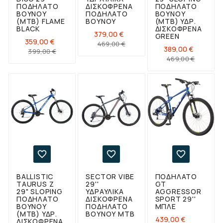
ΠΟΔΉΛΑΤΟ
ΔΙΣΚΌΦΡΕΝΑ
ΠΟΔΉΛΑΤΟ
ΒΟΥΝΟΎ
ΠΟΔΉΛΑΤΟ
ΒΟΥΝΟΎ
(ΜΤΒ) FLAME
ΒΟΥΝΟΎ
(ΜΤΒ) ΥΔΡ.
BLACK
ΔΙΣΚΌΦΡΕΝΑ
379,00 €
GREEN
359,00 €
Κανονική
Τιμή
469,00 €
389,00 €
Κανονική
Τιμή
399,00 €
τιμή
Κανονι
Τιμή
469,00 €
τιμή
τιμή



BALLISTIC
SECTOR VIBE
ΠΟΔΉΛΑΤΟ
TAURUS Ζ
29''
GT
29" SLOPING
ΥΔΡΑΥΛΙΚΑ
AGGRESSOR
ΠΟΔΉΛΑΤΟ
ΔΙΣΚΟΦΡΕΝΑ
SPORT 29''
ΒΟΥΝΟΎ
ΠΟΔΉΛΑΤΟ
ΜΠΛΕ
(ΜΤΒ) ΥΔΡ.
ΒΟΥΝΟΎ ΜΤΒ
Τιμή
439,00 €
ΔΙΣΚΌΦΡΕΝΑ