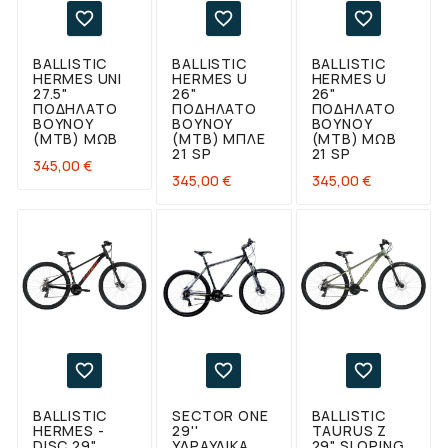



BALLISTIC
BALLISTIC
BALLISTIC
HERMES UNI
HERMES U
HERMES U
27.5"
26"
26"
ΠΟΔΉΛΑΤΟ
ΠΟΔΉΛΑΤΟ
ΠΟΔΉΛΑΤΟ
ΒΟΥΝΟΎ
ΒΟΥΝΟΎ
ΒΟΥΝΟΎ
(ΜΤΒ) ΜΩΒ
(ΜΤΒ) ΜΠΛΕ
(ΜΤΒ) ΜΩΒ
21 SP
21 SP
Τιμή
345,00 €
Τιμή
Τιμή
345,00 €
345,00 €



BALLISTIC
SECTOR ONE
BALLISTIC
HERMES -
29''
TAURUS Ζ
DISC 29"
ΥΔΡΑΥΛΙΚΆ
29" SLOPING