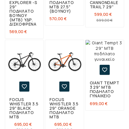
EXPLORER -S
ΠΟΔΉΛΑΤΟ
CANNONDALE
29"
ΜΤΒ 27.5"
TRAIL 7 29''
ΠΟΔΉΛΑΤΟ
(ΒΟΥΝΟΎ)
599,00 €
ΒΟΥΝΟΎ
Τιμή
570,00 €
Κανονι
Τιμή
(ΜΤΒ) ΥΔΡ.
699,00 €
ΔΙΣΚΌΦΡΕΝΑ
τιμή
Τιμή
569,00 €

GIANT TEMPT


3 29" ΜΤΒ
ΠΟΔΉΛΑΤΟ
ΓΥΝΑΙΚΕΊΟ
FOCUS
FOCUS
Τιμή
699,00 €
WHISTLER 3.5
WHISTLER 3.5
29" BLACK
29" ORANGE
ΠΟΔΉΛΑΤΟ
ΠΟΔΉΛΑΤΟ
MTB
MTB
695,00 €
695,00 €