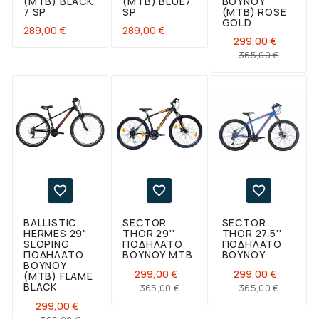
(ΜΤΒ) BLACK
(ΜΤΒ) BLUE7
ΒΟΥΝΟΎ
7 SP
SP
(ΜΤΒ) ROSE
GOLD
Τιμή
Τιμή
289,00 €
289,00 €
299,00 €
Κανονι
Τιμή
365,00 €
τιμή



BALLISTIC
SECTOR
SECTOR
HERMES 29"
THOR 29''
THOR 27.5''
SLOPING
ΠΟΔΉΛΑΤΟ
ΠΟΔΉΛΑΤΟ
ΠΟΔΉΛΑΤΟ
ΒΟΥΝΟΎ ΜΤΒ
ΒΟΥΝΟΎ
ΒΟΥΝΟΎ
299,00 €
299,00 €
(ΜΤΒ) FLAME
Κανονική
Τιμή
Κανονι
Τιμή
BLACK
365,00 €
365,00 €
τιμή
τιμή
299,00 €
Κανονική
Τιμή