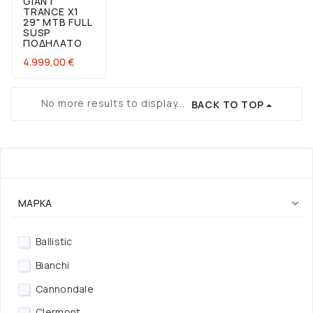
GIANT
TRANCE X1
29" ΜΤΒ FULL
SUSP
ΠΟΔΉΛΑΤΟ
Τιμή
4.999,00 €
No more results to display...
BACK TO TOP
ΦΊΛΤΡΟ
ΜΆΡΚΑ

Ballistic
Bianchi
Cannondale
Clermont