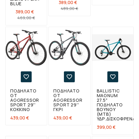
389,00 €
BLUE
Κανονική
Τιμή
489,00 €
389,00 €
τιμή
Κανονική
Τιμή
469,00 €
τιμή



ΠΟΔΉΛΑΤΟ
ΠΟΔΉΛΑΤΟ
BALLISTIC
GT
GT
MAGNUM
AGGRESSOR
AGGRESSOR
27.5"
SPORT 29''
SPORT 29''
ΠΟΔΉΛΑΤΟ
ΚΌΚΚΙΝΟ
ΓΚΡΙ
ΒΟΥΝΟΎ
(ΜΤΒ)
Τιμή
Τιμή
439,00 €
439,00 €
ΥΔΡ.ΔΙΣΚΌΦΡΕΝΑ
Τιμή
399,00 €