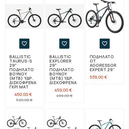



BALLISTIC
BALLISTIC
ΠΟΔΉΛΑΤΟ
TAURUS-S
EXPLORER
GT
29"
29"
AGGRESSOR
ΠΟΔΉΛΑΤΟ
ΠΟΔΉΛΑΤΟ
EXPERT 29''
ΒΟΥΝΟΎ
ΒΟΥΝΟΎ
Τιμή
539,00 €
(ΜΤΒ) ΥΔΡ.
(ΜΤΒ) ΥΔΡ.
ΔΙΣΚΌΦΡΕΝΑ
ΔΙΣΚΌΦΡΕΝΑ
ΓΚΡΙ ΜΑΤ
459,00 €
450,00 €
Κανονική
Τιμή
499,00 €
Κανονική
Τιμή
520,00 €
τιμή
τιμή