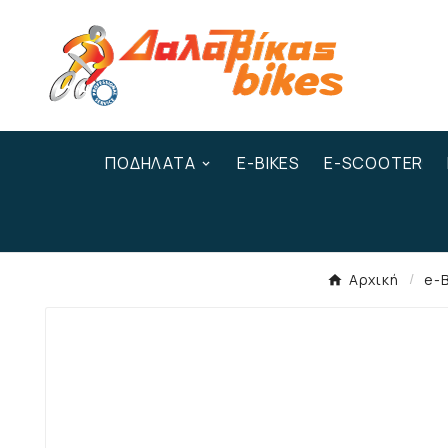
ΠΟΔΉΛΑΤΑ
E-BIKES
E-SCOOTER
Αρχική
e-