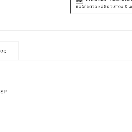
ποδήλατα κάθε τύπου & μ
τος
10SP