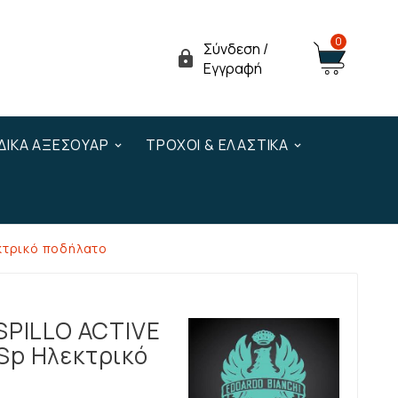
0
Σύνδεση /

Εγγραφή
ΔΙΚΆ ΑΞΕΣΟΥΆΡ
ΤΡΟΧΟΊ & ΕΛΑΣΤΙΚΆ
εκτρικό ποδήλατο
SPILLO ACTIVE
Sp Ηλεκτρικό