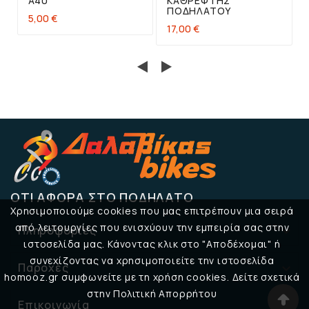
A40
ΚΑΘΡΈΦΤΗΣ
ΠΟΔΗΛΆΤΟΥ
5,00 €
17,00 €
ΌΤΙ ΑΦΟΡΆ ΣΤΟ ΠΟΔΉΛΑΤΟ
Χρησιμοποιούμε cookies που μας επιτρέπουν μια σειρά
από λειτουργίες που ενισχύουν την εμπειρία σας στην
Πληροφορίες

ιστοσελίδα μας. Κάνοντας κλικ στο "Αποδέχομαι" ή
συνεχίζοντας να χρησιμοποιείτε την ιστοσελίδα
Παροχές

homooz.gr συμφωνείτε με τη χρήση cookies. Δείτε σχετικά
στην Πολιτική Απορρήτου
Επικοινωνία
