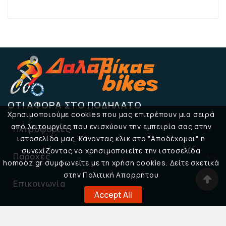
ΌΤΙ ΑΦΟΡΆ ΣΤΟ ΠΟΔΉΛΑΤΟ
Χρησιμοποιούμε cookies που μας επιτρέπουν μια σειρά
από λειτουργίες που ενισχύουν την εμπειρία σας στην
Πληροφορίες

ιστοσελίδα μας. Κάνοντας κλικ στο "Αποδέχομαι" ή
συνεχίζοντας να χρησιμοποιείτε την ιστοσελίδα
Παροχές

homooz.gr συμφωνείτε με τη χρήση cookies. Δείτε σχετικά
στην Πολιτική Απορρήτου
Επικοινωνία

Accept All
© 2026 Δαλαβίκας Bikes