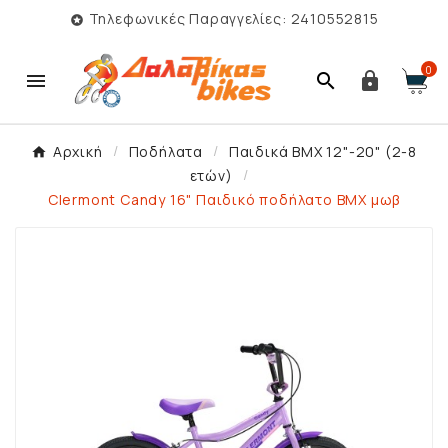
Τηλεφωνικές Παραγγελίες: 2410552815

0



Αρχική
Ποδήλατα
Παιδικά BMX 12"-20" (2-8
ετών)
Clermont Candy 16" Παιδικό ποδήλατο ΒΜΧ μωβ