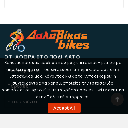
ΌΤΙ ΑΦΟΡΆ ΣΤΟ ΠΟΔΉΛΑΤΟ
Χρησιμοποιούμε cookies που μας επιτρέπουν μια σειρά
από λειτουργίες που ενισχύουν την εμπειρία σας στην
Πληροφορίες

ιστοσελίδα μας. Κάνοντας κλικ στο "Αποδέχομαι" ή
συνεχίζοντας να χρησιμοποιείτε την ιστοσελίδα
Παροχές

homooz.gr συμφωνείτε με τη χρήση cookies. Δείτε σχετικά
στην Πολιτική Απορρήτου
Επικοινωνία

Accept All
© 2026 Δαλαβίκας Bikes