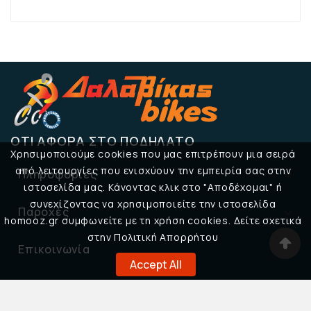
ΌΤΙ ΑΦΟΡΆ ΣΤΟ ΠΟΔΉΛΑΤΟ
Χρησιμοποιούμε cookies που μας επιτρέπουν μια σειρά
από λειτουργίες που ενισχύουν την εμπειρία σας στην
Πληροφορίες

ιστοσελίδα μας. Κάνοντας κλικ στο "Αποδέχομαι" ή
συνεχίζοντας να χρησιμοποιείτε την ιστοσελίδα
Παροχές

homooz.gr συμφωνείτε με τη χρήση cookies. Δείτε σχετικά
στην Πολιτική Απορρήτου
Επικοινωνία

Accept All
© 2026 Δαλαβίκας Bikes