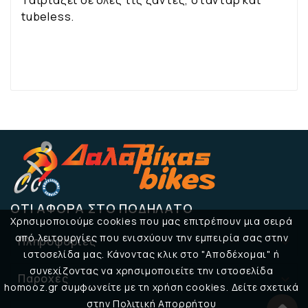
Ταιριάζει σε όλες τις ζάντες, στάνταρ και
tubeless.
ΌΤΙ ΑΦΟΡΆ ΣΤΟ ΠΟΔΉΛΑΤΟ
Χρησιμοποιούμε cookies που μας επιτρέπουν μια σειρά
από λειτουργίες που ενισχύουν την εμπειρία σας στην
Πληροφορίες

ιστοσελίδα μας. Κάνοντας κλικ στο "Αποδέχομαι" ή
συνεχίζοντας να χρησιμοποιείτε την ιστοσελίδα
Παροχές

homooz.gr συμφωνείτε με τη χρήση cookies. Δείτε σχετικά
στην Πολιτική Απορρήτου