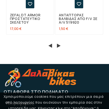


ZEFAL DT ARMOR
ΑΝΤΑΠΤΟΡΑΣ
ΠΡΟΣΤΑΤΕΥΤΙΚΌ
ΒΑΛΒΙΔΑΣ ΑΠΟ F/V ΣΕ
ΣΚΕΛΕΤΟΎ
A/V 519920
17,00 €
1,50 €
ΌΤΙ ΑΦΟΡΆ ΣΤΟ ΠΟΔΉΛΑΤΟ
Χρησιμοποιούμε cookies που μας επιτρέπουν μια σειρά
από λειτουργίες που ενισχύουν την εμπειρία σας στην
Πληροφορίες

ιστοσελίδα μας. Κάνοντας κλικ στο "Αποδέχομαι" ή