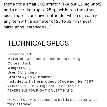
frame for a small CO2 inflator (like our EZ Big Shot)
and a cartridge (up to 25 g), whilst on the other
side, there is an universal holder which can carry
any item with a diameter of 20 to 32 mm (most
minipumps, cartridges...).
TECHNICAL SPECS
Reference
: 1706
Material:
Composite - reinforced fibre-glass
Colors:
Black
Weight:
52 g
User:
XC, Enduro
Straps:
Nylon with silicone
Included with the product (Code number 1707):
1
x Pulse Z2i / 1 x EZ Big Shot / 2 x CO2 25 g
REVERSIBLE FOR RIGHT OR LEFT HAND
Makes it easy to access the bottle no matter what
type of frame.