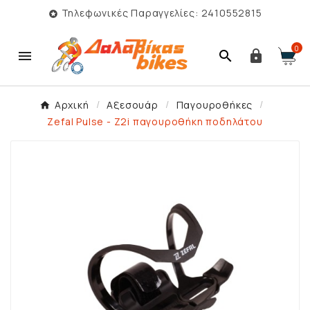
Τηλεφωνικές Παραγγελίες: 2410552815

0



Αρχική
Αξεσουάρ
Παγουροθήκες
Zefal Pulse - Z2i παγουροθήκη ποδηλάτου