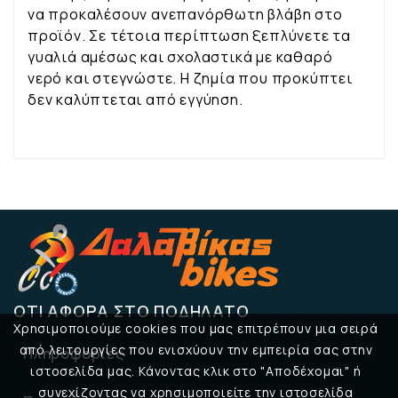
να προκαλέσουν ανεπανόρθωτη βλάβη στο
προϊόν. Σε τέτοια περίπτωση ξεπλύνετε τα
γυαλιά αμέσως και σχολαστικά με καθαρό
νερό και στεγνώστε. Η ζημία που προκύπτει
δεν καλύπτεται από εγγύηση.
ΌΤΙ ΑΦΟΡΆ ΣΤΟ ΠΟΔΉΛΑΤΟ
Χρησιμοποιούμε cookies που μας επιτρέπουν μια σειρά
από λειτουργίες που ενισχύουν την εμπειρία σας στην
Πληροφορίες

ιστοσελίδα μας. Κάνοντας κλικ στο "Αποδέχομαι" ή
συνεχίζοντας να χρησιμοποιείτε την ιστοσελίδα