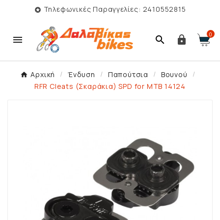
Τηλεφωνικές Παραγγελίες: 2410552815

0



Αρχική
Ένδυση
Παπούτσια
Βουνού
RFR Cleats (Σκαράκια) SPD for MTB 14124