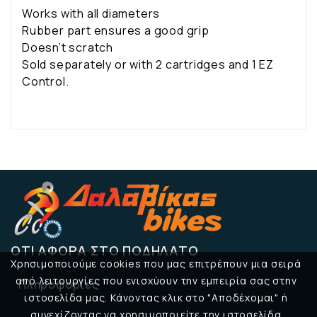
Works with all diameters
Rubber part ensures a good grip
Doesn’t scratch
Sold separately or with 2 cartridges and 1 EZ
Control.
ΌΤΙ ΑΦΟΡΆ ΣΤΟ ΠΟΔΉΛΑΤΟ
Χρησιμοποιούμε cookies που μας επιτρέπουν μια σειρά
από λειτουργίες που ενισχύουν την εμπειρία σας στην
Πληροφορίες

ιστοσελίδα μας. Κάνοντας κλικ στο "Αποδέχομαι" ή
συνεχίζοντας να χρησιμοποιείτε την ιστοσελίδα