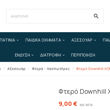

ΠΑΤΊΝΙΑ
ΠΑΙΔΙΚΆ ΟΧΉΜΑΤΑ
ΑΞΕΣΟΥΆΡ
ΠΑΙ
ΈΝΔΥΣΗ
ΔΙΑΤΡΟΦΉ
ΠΕΡΙΠΟΊΗΣΗ
ή
Αξεσουάρ
Φτερά - Λασπωτήρες
Φτερό Downhill X
Φτερό Downhill
9,00 €
ΜΕ ΦΠΑ