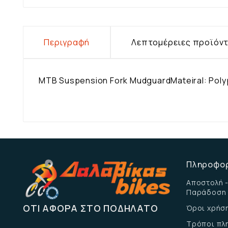
Περιγραφή
Λεπτομέρειες προϊόν
MTB Suspension Fork MudguardMateiral: Polypro
Πληροφο
Αποστολή -
Παράδοση
ΌΤΙ ΑΦΟΡΆ ΣΤΟ ΠΟΔΉΛΑΤΟ
Όροι χρήσ
Τρόποι πλ