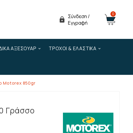
0
Σύνδεση /

Εγγραφή
ΔΙΚΆ ΑΞΕΣΟΥΆΡ
ΤΡΟΧΟΊ & ΕΛΑΣΤΙΚΆ
ο Motorex 850gr
00 Γράσσο