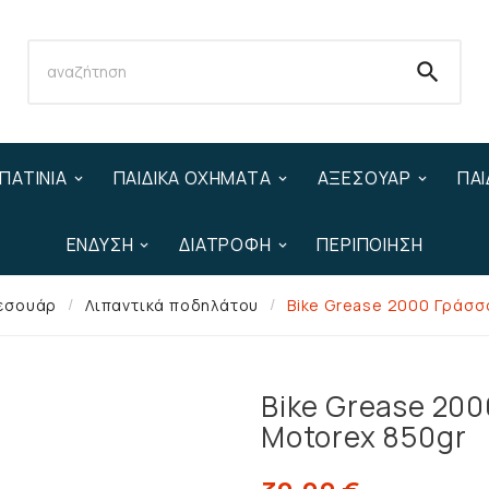

ΠΑΤΊΝΙΑ
ΠΑΙΔΙΚΆ ΟΧΉΜΑΤΑ
ΑΞΕΣΟΥΆΡ
ΠΑΙ
ΈΝΔΥΣΗ
ΔΙΑΤΡΟΦΉ
ΠΕΡΙΠΟΊΗΣΗ
εσουάρ
Λιπαντικά ποδηλάτου
Bike Grease 2000 Γράσσ
Bike Grease 20
Motorex 850gr