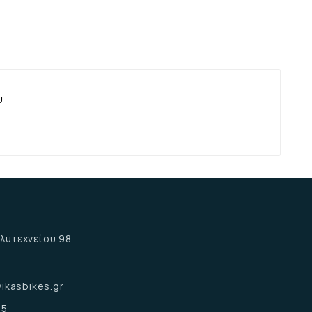
υ
α
λυτεχνείου 98
α
ikasbikes.gr
15