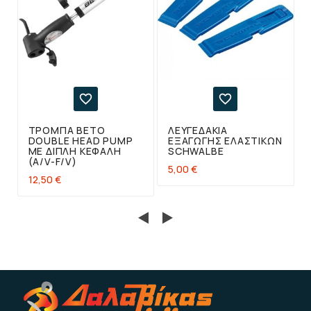


ΤΡΌΜΠΑ BETO
ΛΕΥΓΕΔΆΚΙΑ
DOUBLE HEAD PUMP
ΕΞΑΓΩΓΉΣ ΕΛΑΣΤΙΚΏΝ
ΜΕ ΔΙΠΛΉ ΚΕΦΑΛΉ
SCHWALBE
(A/V-F/V)
5,00 €
12,50 €