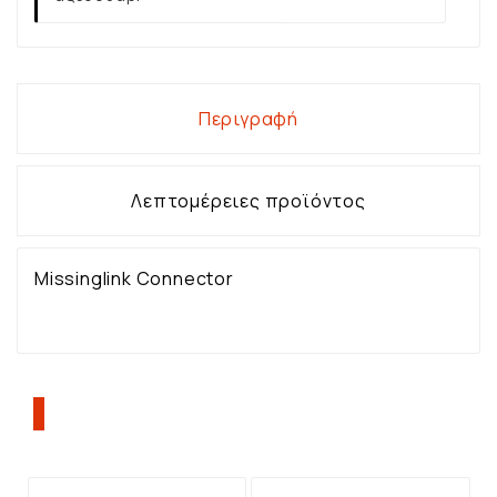
Περιγραφή
Λεπτομέρειες προϊόντος
Missinglink Connector
ΠΕΛΆΤΕΣ ΠΟΥ ΑΓΌΡΑΣΑΝ ΑΥΤΌ ΤΟ
ΠΡΟΪΌΝ, ΑΓΌΡΑΣΑΝ ΕΠΊΣΗΣ: