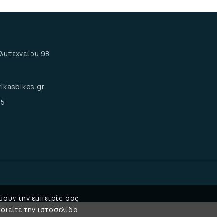
α
λυτεχνείου 98
α
ikasbikes.gr
15
ύουν την εμπειρία σας
οιείτε την ιστοσελίδα