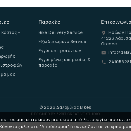
ρίες
Παροχές
Επικοινωνί
 Κόστος -
Bike Delivery Service
Ηρώων Πο
location_on
41223 Λάρισ
Εξειδικευμένο Service
Greece
ης
Εγγύηση προϊόντων
info@dalav
email
ηρωμής
Εγγυημένες υπηρεσίες &
24105528
call
επιστροφών
παροχές
ημά μας
© 2026 Δαλαβίκας Bikes
DESIGNED BY
32BIT CREATIVE STUDIO
es που μας επιτρέπουν μια σειρά από λειτουργίες που ενισχ
 Κάνοντας κλικ στο "Αποδέχομαι" ή συνεχίζοντας να χρησιμοπ