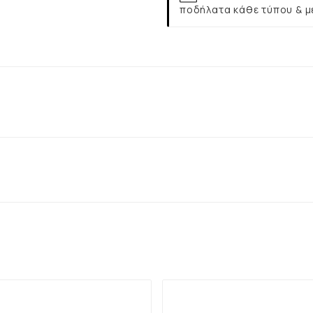
ποδήλατα κάθε τύπου & μ
ΥΤΌ ΤΟ ΠΡΟΪΌΝ, ΑΓΌΡΑΣΑΝ ΕΠΊΣΗΣ: