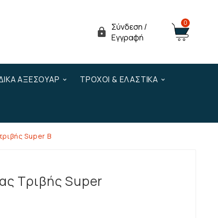
0
Σύνδεση /

Εγγραφή
ΔΙΚΆ ΑΞΕΣΟΥΆΡ
ΤΡΟΧΟΊ & ΕΛΑΣΤΙΚΆ
τριβής Super B
ας Τριβής Super