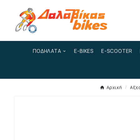
ΠΟΔΉΛΑΤΑ
E-BIKES
E-SCOOTER
Αρχική
Αξε