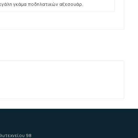
εγάλη γκάμα ποδηλατικών αξεσουάρ.
α
λυτεχνείου 98