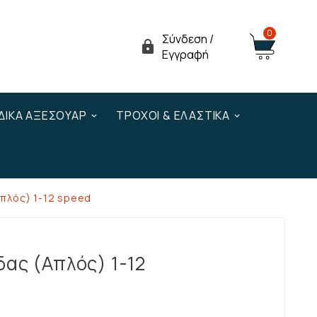
0
Σύνδεση /

Εγγραφή
ΔΙΚΆ ΑΞΕΣΟΥΆΡ
ΤΡΟΧΟΊ & ΕΛΑΣΤΙΚΆ
πλός) 1-12 speed
ας (Απλός) 1-12