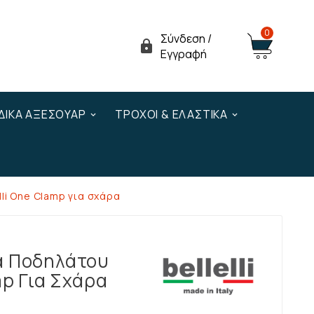
0
Σύνδεση /

Εγγραφή
ΔΙΚΆ ΑΞΕΣΟΥΆΡ
ΤΡΟΧΟΊ & ΕΛΑΣΤΙΚΆ
li One Clamp για σχάρα
α Ποδηλάτου
mp Για Σχάρα