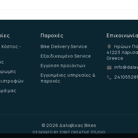
ρίες
Παροχές
Επικοινωνί
 Κόστος -
Bike Delivery Service
Ηρώων Πο
location_on
41223 Λάρισ
Εξειδικευμένο Service
Greece
ης
Εγγύηση προϊόντων
info@dalav
email
ηρωμής
Εγγυημένες υπηρεσίες &
24105528
call
επιστροφών
παροχές
ημά μας
© 2026 Δαλαβίκας Bikes
DESIGNED BY
32BIT CREATIVE STUDIO