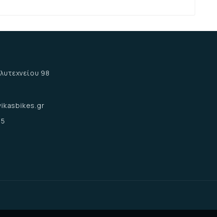
α
λυτεχνείου 98
α
ikasbikes.gr
15