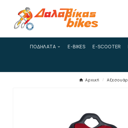
ΠΟΔΉΛΑΤΑ
E-BIKES
E-SCOOTER
Αρχική
Αξεσουά