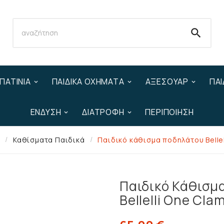

ΠΑΤΊΝΙΑ
ΠΑΙΔΙΚΆ ΟΧΉΜΑΤΑ
ΑΞΕΣΟΥΆΡ
ΠΑΙ
ΈΝΔΥΣΗ
ΔΙΑΤΡΟΦΉ
ΠΕΡΙΠΟΊΗΣΗ
ρ
Καθίσματα Παιδικά
Παιδικό κάθισμα ποδηλάτου Bellel
Παιδικό Κάθισμ
Bellelli One Cla