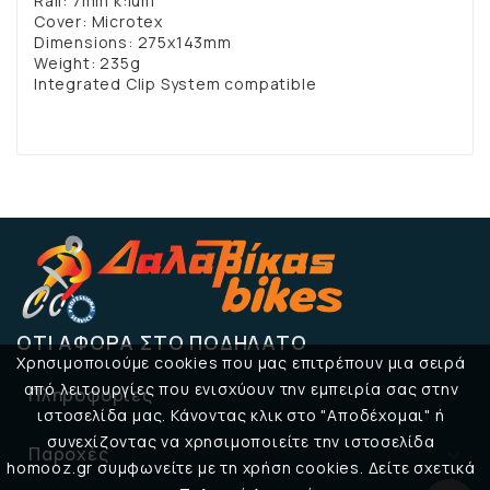
Rail: 7mm k:ium
Cover: Microtex
Dimensions: 275x143mm
Weight: 235g
Integrated Clip System compatible
ΌΤΙ ΑΦΟΡΆ ΣΤΟ ΠΟΔΉΛΑΤΟ
Χρησιμοποιούμε cookies που μας επιτρέπουν μια σειρά
από λειτουργίες που ενισχύουν την εμπειρία σας στην
Πληροφορίες

ιστοσελίδα μας. Κάνοντας κλικ στο "Αποδέχομαι" ή
συνεχίζοντας να χρησιμοποιείτε την ιστοσελίδα
Παροχές

homooz.gr συμφωνείτε με τη χρήση cookies. Δείτε σχετικά