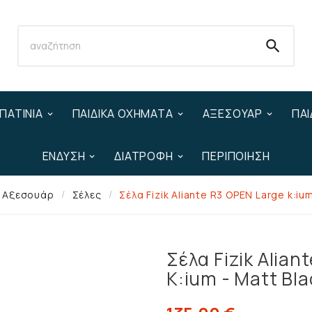

ΠΑΤΊΝΙΑ
ΠΑΙΔΙΚΆ ΟΧΉΜΑΤΑ
ΑΞΕΣΟΥΆΡ
ΠΑΙ
ΈΝΔΥΣΗ
ΔΙΑΤΡΟΦΉ
ΠΕΡΙΠΟΊΗΣΗ
Αξεσουάρ
Σέλες
Σέλα Fizik Aliante R3 OPEN Large k:ium
Σέλα Fizik Alian
K:ium - Matt Bla