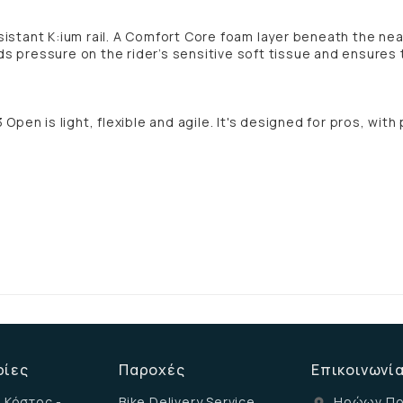
esistant K:ium rail. A Comfort Core foam layer beneath the n
ds pressure on the rider’s sensitive soft tissue and ensures 
3 Open is light, flexible and agile. It's designed for pros, wit
ρίες
Παροχές
Επικοινωνί
 Κόστος -
Bike Delivery Service
Ηρώων Πο