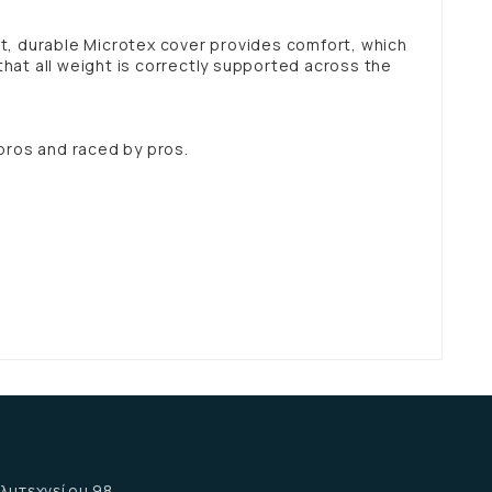
eat, durable Microtex cover provides comfort, which
that all weight is correctly supported across the
h pros and raced by pros.
α
λυτεχνείου 98