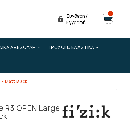
0
Σύνδεση /

Εγγραφή
ΔΙΚΆ ΑΞΕΣΟΥΆΡ
ΤΡΟΧΟΊ & ΕΛΑΣΤΙΚΆ
 - Matt Black
te R3 OPEN Large
ck