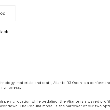
τος
Black
nology, materials and craft, Aliante R3 Open is a performan
nd numbness.
igh pelvic rotation while pedaling, the Aliante is a waved profi
ower down. The Regular model is the narrower of our two opt