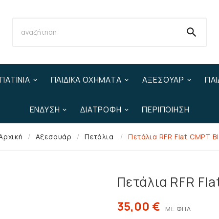

ΠΑΤΊΝΙΑ
ΠΑΙΔΙΚΆ ΟΧΉΜΑΤΑ
ΑΞΕΣΟΥΆΡ
ΠΑΙ
ΈΝΔΥΣΗ
ΔΙΑΤΡΟΦΉ
ΠΕΡΙΠΟΊΗΣΗ
Αρχική
Αξεσουάρ
Πετάλια
Πετάλια RFR Flat CMPT B
Πετάλια RFR Fla
35,00 €
ΜΕ ΦΠΑ