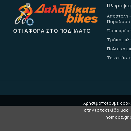
Πληροφο
Αποστολή -
Παράδοση
ΌΤΙ ΑΦΟΡΆ ΣΤΟ ΠΟΔΉΛΑΤΟ
Όροι χρήσ
Τρόποι πλ
Πολιτική 
Το κατάστ
Χρησιμοποιούμε cooki
στην ιστοσελίδα μας.
homooz.gr σ