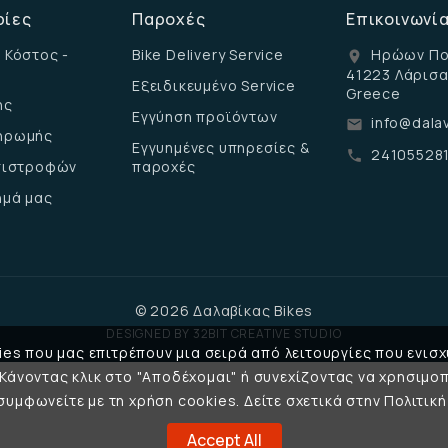
ρίες
Παροχές
Επικοινωνί
 Κόστος -
Bike Delivery Service
Ηρώων Πο
location_on
41223 Λάρισ
Εξειδικευμένο Service
Greece
ης
Εγγύηση προϊόντων
info@dalav
email
ηρωμής
Εγγυημένες υπηρεσίες &
24105528
call
επιστροφών
παροχές
ημά μας
© 2026 Δαλαβίκας Bikes
DESIGNED BY
32BIT CREATIVE STUDIO
es που μας επιτρέπουν μια σειρά από λειτουργίες που ενισχ
 Κάνοντας κλικ στο "Αποδέχομαι" ή συνεχίζοντας να χρησιμοπ
υμφωνείτε με τη χρήση cookies. Δείτε σχετικά στην Πολιτι
Accept All