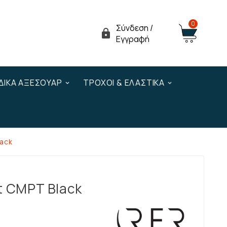
0
Σύνδεση /

Εγγραφή
ΔΙΚΆ ΑΞΕΣΟΥΆΡ
ΤΡΟΧΟΊ & ΕΛΑΣΤΙΚΆ
lack
t CMPT Black