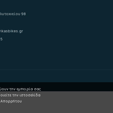
α
λυτεχνείου 98
α
ikasbikes.gr
15
ύουν την εμπειρία σας
οιείτε την ιστοσελίδα
κή Απορρήτου