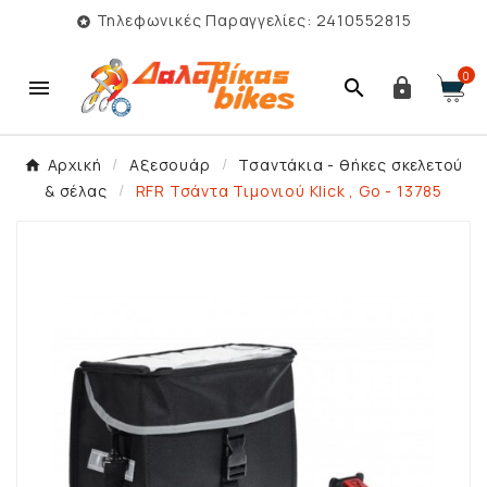
Τηλεφωνικές Παραγγελίες: 2410552815

0



Αρχική
Αξεσουάρ
Τσαντάκια - θήκες σκελετού
& σέλας
RFR Τσάντα Τιμονιού Klick , Go - 13785