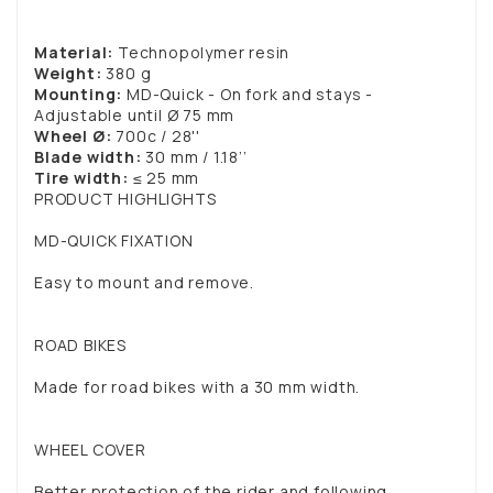
Material:
Technopolymer resin
Weight:
380 g
Mounting:
MD-Quick - On fork and stays -
Adjustable until Ø 75 mm
Wheel Ø:
700c / 28''
Blade width:
30 mm / 1.18’’
Tire width:
≤ 25 mm
PRODUCT HIGHLIGHTS
MD-QUICK FIXATION
Easy to mount and remove.
ROAD BIKES
Made for road bikes with a 30 mm width.
WHEEL COVER
Better protection of the rider and following