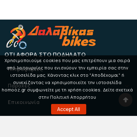
ΌΤΙ ΑΦΟΡΆ ΣΤΟ ΠΟΔΉΛΑΤΟ
Χρησιμοποιούμε cookies που μας επιτρέπουν μια σειρά
από λειτουργίες που ενισχύουν την εμπειρία σας στην
Πληροφορίες

ιστοσελίδα μας. Κάνοντας κλικ στο "Αποδέχομαι" ή
συνεχίζοντας να χρησιμοποιείτε την ιστοσελίδα
Παροχές

homooz.gr συμφωνείτε με τη χρήση cookies. Δείτε σχετικά
στην Πολιτική Απορρήτου
Επικοινωνία

Accept All
© 2026 Δαλαβίκας Bikes
DESIGNED BY
32BIT CREATIVE STUDIO