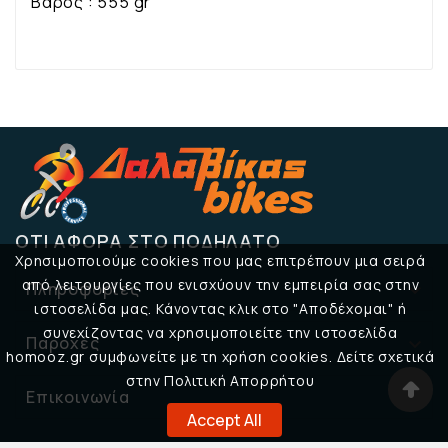
Βάρος : 555 gr
ΌΤΙ ΑΦΟΡΆ ΣΤΟ ΠΟΔΉΛΑΤΟ
Χρησιμοποιούμε cookies που μας επιτρέπουν μια σειρά
από λειτουργίες που ενισχύουν την εμπειρία σας στην
Πληροφορίες

ιστοσελίδα μας. Κάνοντας κλικ στο "Αποδέχομαι" ή
συνεχίζοντας να χρησιμοποιείτε την ιστοσελίδα
Παροχές

homooz.gr συμφωνείτε με τη χρήση cookies. Δείτε σχετικά
στην Πολιτική Απορρήτου
Επικοινωνία

Accept All